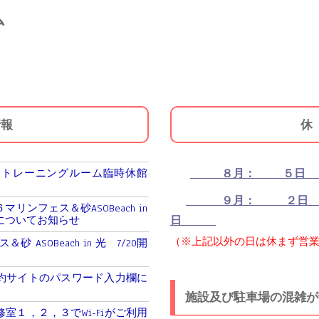
ム
情報
休
月）トレーニングルーム臨時休館
８月： ５日
９月： ２日
リンフェス＆砂ASOBeach in
についてお知らせ
日
（※上記以外の日は休まず営
＆砂 ASOBeach in 光 7/20開
約サイトのパスワード入力欄に
施設及び駐車場の混雑が
室１，２，３でWi-Fiがご利用