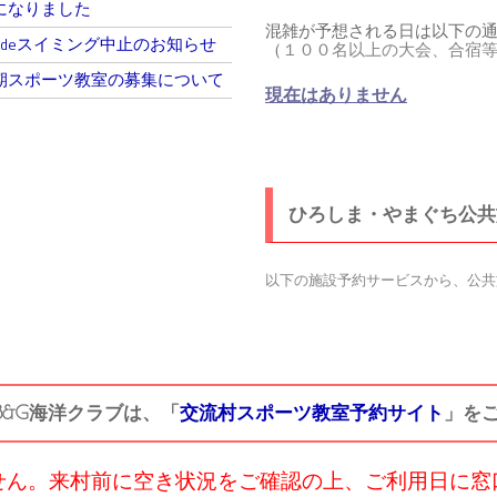
になりました
混雑が予想される日は以下の
りdeスイミング中止のお知らせ
（
１００名以上の大会、合宿
期スポーツ教室の募集について
現在はありません
ひろしま・やまぐち公共
以下の施設予約サービスから、公共
B&G海洋クラブは、「
交流村スポーツ教室予約サイト
」を
せん。来村前に空き状況をご確認の上、ご利用日に窓