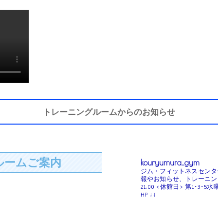
トレーニングルームからのお知らせ
ルームご案内
kouryumura_gym
ジム・フィットネスセンタ
報やお知らせ、トレーニンク
21:00
<休館日>
第1･3･5水
HP ↓↓