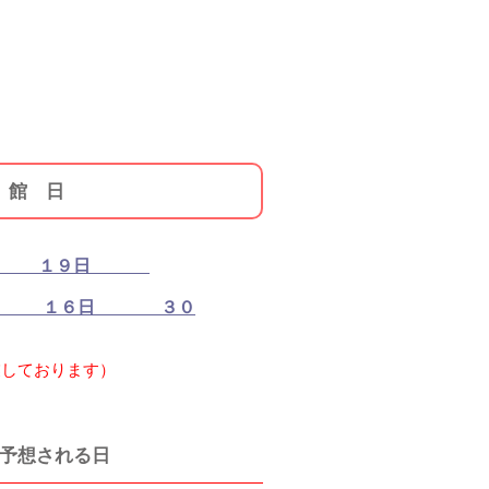
 館 日
１９日
 １６日 ３０
業しております）
予想される日