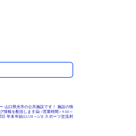
ー
山口県光市の公共施設です！
施設の情
゙情報を配信します🤗
<営業時間>
9:00～
曜日
年末年始(12/28～1/3)
スポーツ交流村