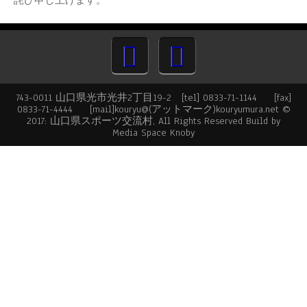
詫び申し上げます。
743-0011 山口県光市光井2丁目19-2 [tel] 0833-71-1144 [fax]
0833-71-4444 [mail]kouryu@(アットマーク)kouryumura.net ©
2017: 山口県スポーツ交流村, All Rights Reserved Build by
Media Space Knoby