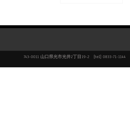
743-0011 山口県光市光井2丁目19-2 [tel] 0833-71-1144 [f