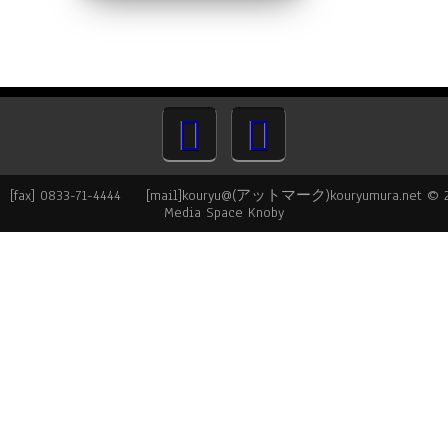
ax] 0833-71-4444 [mail]kouryu@(アットマーク)kouryumura.net © 
Media Space Knoby