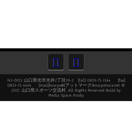
743-0011 山口県光市光井2丁目19-2 [tel] 0833-71-1144 [fax]
0833-71-4444 [mail]kouryu@(アットマーク)kouryumura.net ©
2017: 山口県スポーツ交流村, All Rights Reserved Build by
Media Space Knoby