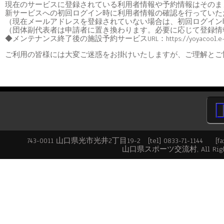
現在のサービスに登録されている利用者情報や予約情報はそのま
新サービスへの初回ログイン時に利用者情報の確認を行っていた
（現在メールアドレスを登録されていない場合は、初回ログイン
（団体副代表者は申請者に置き換わります。必要に応じて登録情
◆メンテナンス終了後の施設予約サービスURL：https://yoyacool.e-harp.j
ご利用の皆様には大変ご迷惑をお掛けいたしますが、ご理解とご
743-0011 山口県光市光井2丁目19-2 [tel] 0833-71-1144 [fax] 
山口県スポーツ交流村, All Rights Re