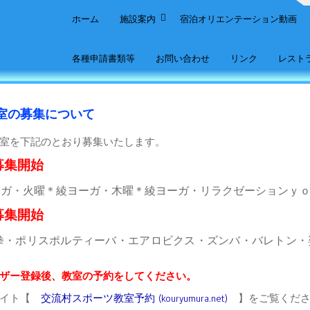
ホーム
施設案内
宿泊オリエンテーション動画
各種申請書類等
お問い合わせ
リンク
レスト
室の募集について
室を下記のとおり募集いたします。
募集開始
ヨガ・火曜＊綾ヨーガ・木曜＊綾ヨーガ・リラクゼーションｙ
募集開始
拳・ポリスポルティーバ・エアロビクス・
ズンバ・バレトン・
ザー登録後、教室の予約をしてください。
サイト【
交流村スポーツ教室予約 (kouryumura.net)
】をご覧くださ