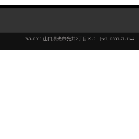
743-0011 山口県光市光井2丁目19-2 [tel] 0833-71-1144 [f