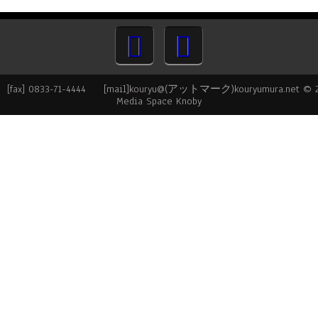
ax] 0833-71-4444 [mail]kouryu@(アットマーク)kouryumura.net © 
Media Space Knoby