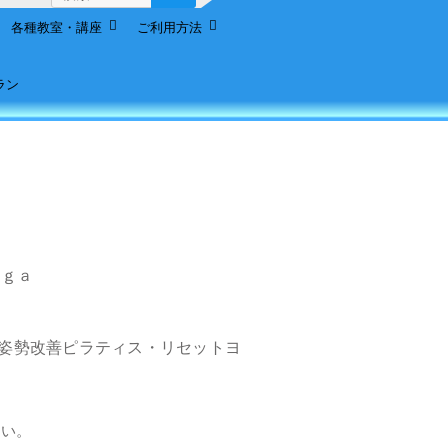
索:
各種教室・講座
ご利用方法
ラン
ｏｇａ
姿勢改善ピラティス・リセットヨ
い。