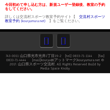
今回初めて申し込む方は、新規ユーザー登録後、教室の予約
をしてください。
詳しくは交流村スポーツ教室予約サイト【
交流村スポーツ
教室予約 (kouryumura.net)
】をご覧ください。
743-0011 山口県光市光井2丁目19-2 [tel] 0833-71-1144 [fax]
0833-71-4444 [mail]kouryu@(アットマーク)kouryumura.net ©
2017: 山口県スポーツ交流村, All Rights Reserved Build by
Media Space Knoby