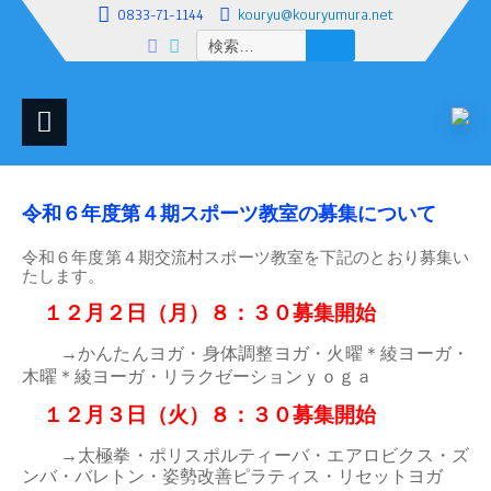
0833-71-1144
kouryu@kouryumura.net
検
索:
令和６年度第４期スポーツ教室の募集について
令和６年度第４期交流村スポーツ教室を下記のとおり募集い
たします。
１２月２日（月）８：３０募集開始
→かんたんヨガ・身体調整ヨガ・火曜＊綾ヨーガ・
木曜＊綾ヨーガ・リラクゼーションｙｏｇａ
１２月３日（火）８：３０募集開始
→太極拳・ポリスポルティーバ・エアロビクス・
ズ
ンバ・バレトン・姿勢改善ピラティス・リセットヨガ