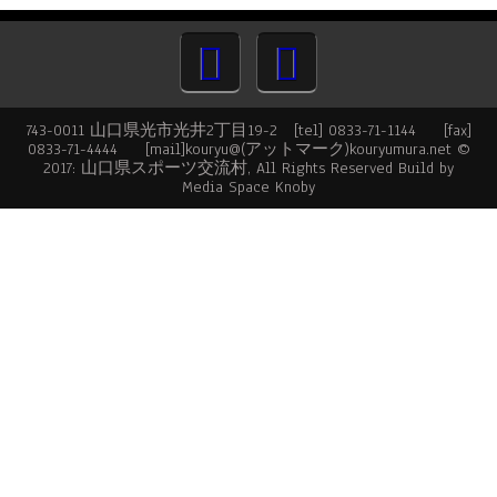
743-0011 山口県光市光井2丁目19-2 [tel] 0833-71-1144 [fax]
0833-71-4444 [mail]kouryu@(アットマーク)kouryumura.net ©
2017: 山口県スポーツ交流村, All Rights Reserved Build by
Media Space Knoby