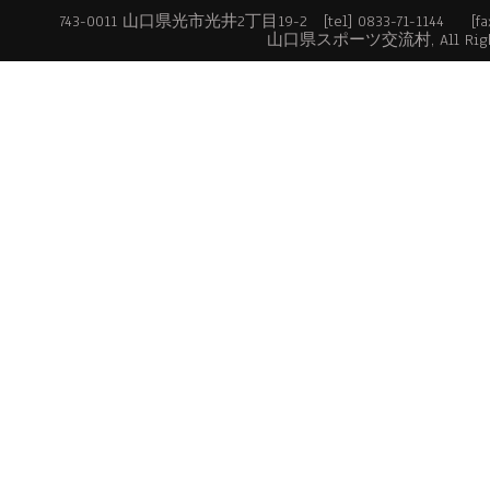
743-0011 山口県光市光井2丁目19-2 [tel] 0833-71-1144 [fax] 
山口県スポーツ交流村, All Rights Re