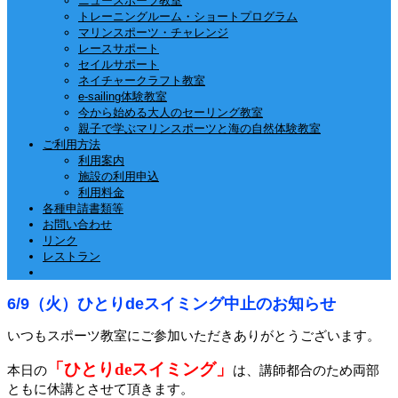
ニュースポーツ教室
トレーニングルーム・ショートプログラム
マリンスポーツ・チャレンジ
レースサポート
セイルサポート
ネイチャークラフト教室
e-sailing体験教室
今から始める大人のセーリング教室
親子で学ぶマリンスポーツと海の自然体験教室
ご利用方法
利用案内
施設の利用申込
利用料金
各種申請書類等
お問い合わせ
リンク
レストラン
6/9（火）ひとりdeスイミング中止のお知らせ
いつもスポーツ教室にご参加いただきありがとうございます。
「ひとりdeスイミング」
本日の
は、講師都合のため両部
ともに休講とさせて頂きます。