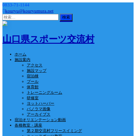
0833-71-1144
kouryu@kouryumura.net
検
索:
山口県スポーツ交流村
ホーム
施設案内
アクセス
施設マップ
宿泊棟
プール
体育館
トレーニングルーム
研修室
ヨットハーバー
パノラマ画像
アーカイブス
宿泊オリエンテーション動画
各種教室・講座
第２期交流村フリースイミング