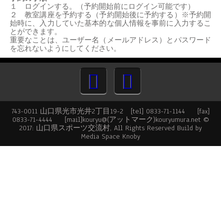
１ ログインする。（予約開始前にログイン可能です）
２ 教室講座を予約する（予約開始後に予約する）※予約開
始時に、入力していた基本的な個人情報を事前に入力するこ
とができます。
重要なことは、
ユーザー名（メールアドレス）
と
パスワード
を忘れないようにしてください。
743-0011 山口県光市光井2丁目19-2 [tel] 0833-71-1144 [fax]
0833-71-4444 [mail]kouryu@(アットマーク)kouryumura.net ©
2017: 山口県スポーツ交流村, All Rights Reserved Build by
Media Space Knoby