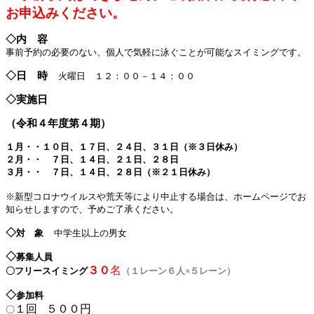
お申込みください。
◇内 容
事前予約の必要のない、個人で気軽に泳ぐことが可能なスイミングです。
◇日 時
火曜日 １２：００－１４：００
◇実施日
（令和４年度第４期）
１月・・１０日、１７日、２４日、３１日（※３日休み）
２月・・ ７日、１４日、２１日、２８日
３月・・ ７日、１４日、２８日（※２１日休み）
※新型コロナウイルスや荒天等により中止する場合は、ホームページでお
知らせしますので、予めご了承ください。
◇
対 象
中学生以上の男女
◇
募集人員
３０
名
〇フリースイミング
（１レーン６人×５レーン）
◇
参加料
１回
５００円
〇