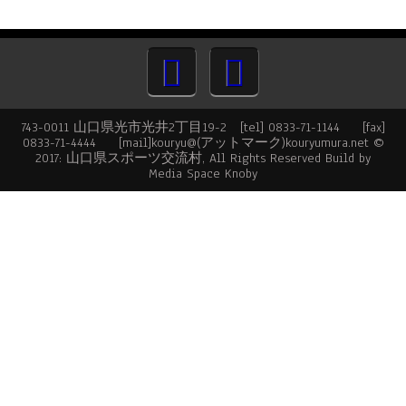
743-0011 山口県光市光井2丁目19-2 [tel] 0833-71-1144 [fax]
0833-71-4444 [mail]kouryu@(アットマーク)kouryumura.net ©
2017: 山口県スポーツ交流村, All Rights Reserved Build by
Media Space Knoby