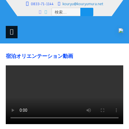
0833-71-1144
kouryu@kouryumura.net
検
索:
宿泊オリエンテーション動画