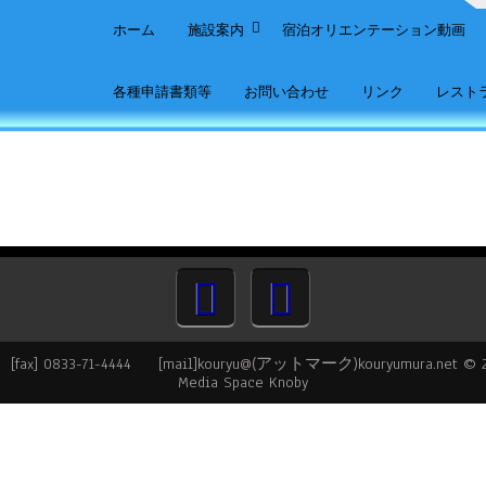
ホーム
施設案内
宿泊オリエンテーション動画
各種申請書類等
お問い合わせ
リンク
レスト
ax] 0833-71-4444 [mail]kouryu@(アットマーク)kouryumura.net © 
Media Space Knoby