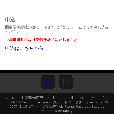
申込
開催要項記載のQRコードまたは下記フォームよりお申し込み
ください。
※満員御礼により受付を終了いたしました
申込はこちらから
743-0011 山口県光市光井2丁目19-2 [tel] 0833-71-1144 [fax]
0833-71-4444 [mail]kouryu@(アットマーク)kouryumura.net ©
2017: 山口県スポーツ交流村, All Rights Reserved Build by
Media Space Knoby