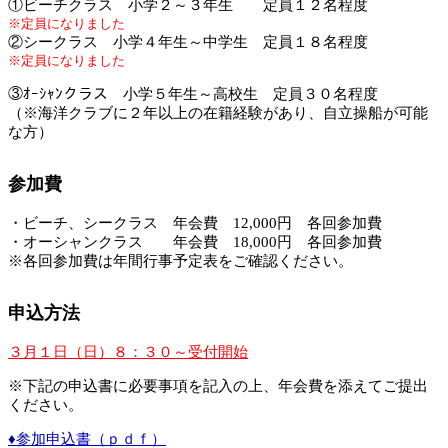
①ビーチクラス 小学２～３年生 定員１２名程度
※定員になりました
②シークラス 小学４年生～中学生 定員１８名程度
※定員になりました
③ｵｰｼｬﾝクラス 小学５年生～高校生 定員３０名程度
（※海洋クラブに２年以上の在籍経験があり、自立操船が可能
な方）
参加費
・ビーチ、シークラス 年会費
12,000
円 各回参加費
・オーシャンクラス 年会費 18
,000
円 各回参加費
※各回参加費は年間行事予定表をご確認ください。
申込方法
３月１日（日）８：３０～受付開始
※下記の申込書に必要事項を記入の上、年会費を添えてご提出
ください。
♦参加申込書（ｐｄｆ）