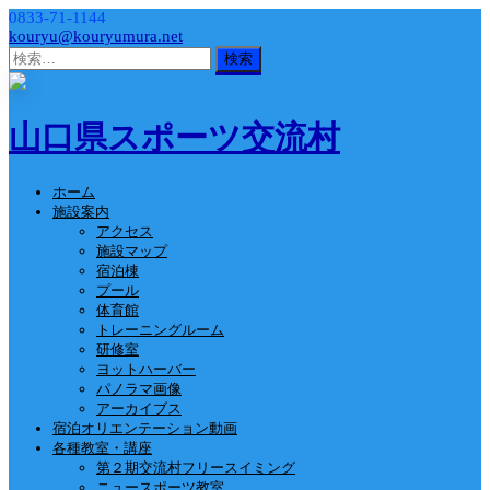
0833-71-1144
kouryu@kouryumura.net
検
索:
山口県スポーツ交流村
ホーム
施設案内
アクセス
施設マップ
宿泊棟
プール
体育館
トレーニングルーム
研修室
ヨットハーバー
パノラマ画像
アーカイブス
宿泊オリエンテーション動画
各種教室・講座
第２期交流村フリースイミング
ニュースポーツ教室